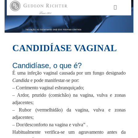
HOME
GEDEON RICHTER PORTUGAL
CANDIDÍASE VAGINAL
GEDEON RICHTER GRUPO
Candidíase, o que é?
É uma infeção vaginal causada por um fungo designado
ÁREAS TERAPÊUTICAS
Candida
e pode manifestar-se por:
– Corrimento vaginal esbranquiçado;
MEDIA
– Ardor, prurido (comichão) na vagina, vulva e zonas
adjacentes;
– Rubor (vermelhidão) da vagina, vulva e zonas
CONTACTOS
adjacentes;
– Dor/desconforto na vagina e vulva” .
FAMA
Habitualmente verifica-se um agravamento antes da