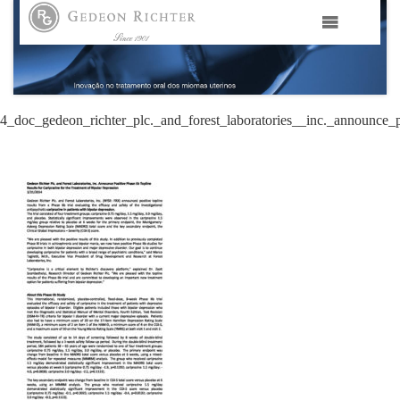
HOME
GEDEON RICHTER PORTUGAL
4_doc_gedeon_richter_plc._and_forest_laboratories__inc._announce_po
GEDEON RICHTER GRUPO
ÁREAS TERAPÊUTICAS
MEDIA
CONTACTOS
FAMA