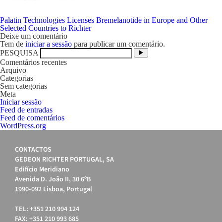
Navegação
Palatin Technologies Licenses Bremelanotide in Europe and Other
de
Selected Countries to Richter
artigos
Deixe um comentário
Tem de
iniciar a sessão
para publicar um comentário.
PESQUISA
Comentários recentes
Arquivo
Categorias
Sem categorias
Meta
Iniciar sessão
Feed de entradas
Feed de comentários
WordPress.org
CONTACTOS
GEDEON RICHTER PORTUGAL, SA
Edifício Meridiano
Avenida D. João II, 30 6ºB
1990-092 Lisboa, Portugal
TEL: +351 210 994 124
FAX: +351 210 993 685