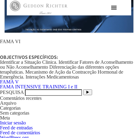
HOME
GEDEON RICHTER PORTUGAL
FAMA VI
OBJECTIVOS ESPECÍFICOS:
GEDEON RICHTER GRUPO
Identificar a Situação Clinica. Identificar Fatores de Aconselhamento
ou Não Aconselhamento Diferenciação das diferentes opções
terapêuticas. Mecanismo de Ação da Contraceção Hormonal de
ÁREAS TERAPÊUTICAS
Emergência. Interações Medicamentosas
Navegação
FAMA V
de
FAMA INTENSIVE TRAINING I e II
artigos
PESQUISA
MEDIA
Comentários recentes
Arquivo
Categorias
CONTACTOS
Sem categorias
Meta
Iniciar sessão
FAMA
Feed de entradas
Feed de comentários
WordPress.org