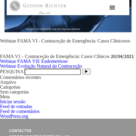
HOME
GEDEON RICHTER PORTUGAL
Webinar FAMA VI - Contraceção de Emergência: Casos Clínicosos
20/04/2021
FAMA VI – Contraceção de Emergência: Casos Clínicos
GEDEON RICHTER GRUPO
Navegação
Webinar FAMA VII: Endometriose
de
Webinar Evolução Natural da Contraceção
artigos
PESQUISA
ÁREAS TERAPÊUTICAS
Comentários recentes
Arquivo
Categorias
MEDIA
Sem categorias
Meta
Iniciar sessão
Feed de entradas
CONTACTOS
Feed de comentários
WordPress.org
FAMA
CONTACTOS