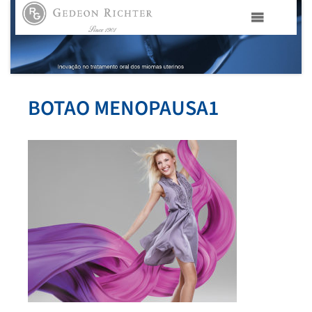
HOME
GEDEON RICHTER PORTUGAL
BOTAO MENOPAUSA1
GEDEON RICHTER GRUPO
ÁREAS TERAPÊUTICAS
MEDIA
CONTACTOS
FAMA