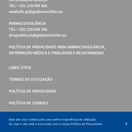
INFORMAÇÃO MÉDICA
TEL: +351 239 098 368
medinfo.pt@gedeonrichter.eu
FARMACOVIGILÂNCIA
TEL: +351 239 098 368
drugsafety.pt@gedeonrichter.eu
POLÍTICA DE PRIVACIDADE PARA FARMACOVIGILÂNCIA,
INFORMAÇÃO MÉDICA E FINALIDADES RELACIONADAS
LINKS ÚTEIS
TERMOS DE UTILIZAÇÃO
POLÍTICA DE PRIVACIDADE
POLÍTICA DE COOKIES
Este site usa cookies para uma melhor experiência de utilização.
x
Ao usar o site está a concordar com a nossa
Política de Privacidade
.