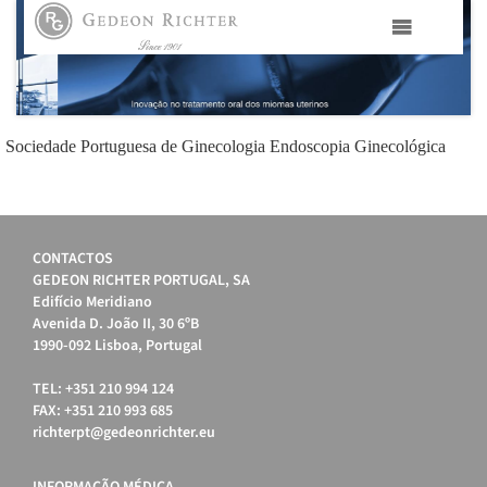
HOME
GEDEON RICHTER PORTUGAL
Sociedade Portuguesa de Ginecologia Endoscopia Ginecológica
GEDEON RICHTER GRUPO
CONTACTOS
ÁREAS TERAPÊUTICAS
GEDEON RICHTER PORTUGAL, SA
Edifício Meridiano
Avenida D. João II, 30 6ºB
MEDIA
1990-092 Lisboa, Portugal
CONTACTOS
TEL: +351 210 994 124
FAX: +351 210 993 685
richterpt@gedeonrichter.eu
FAMA