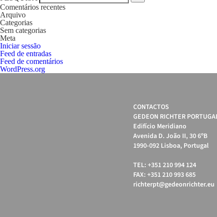
Comentários recentes
Arquivo
Categorias
Sem categorias
Meta
Iniciar sessão
Feed de entradas
Feed de comentários
WordPress.org
CONTACTOS
GEDEON RICHTER PORTUGAL
Edifício Meridiano
Avenida D. João II, 30 6ºB
1990-092 Lisboa, Portugal
TEL: +351 210 994 124
FAX: +351 210 993 685
richterpt@gedeonrichter.eu