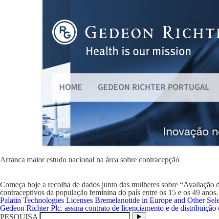
HOME
GEDEON RICHTER PORTUGAL
Arranca maior estudo nacional na área sobre contracepção
Começa hoje a recolha de dados junto das mulheres sobre “Avaliação da
contraceptivos da população feminina do país entre os 15 e os 49 anos.
Navegação
Palatin Technologies Licenses Bremelanotide in Europe and Other Sele
de
Gedeon Richter Plc. assina contrato de licenciamento e de distribuiç
artigos
PESQUISA