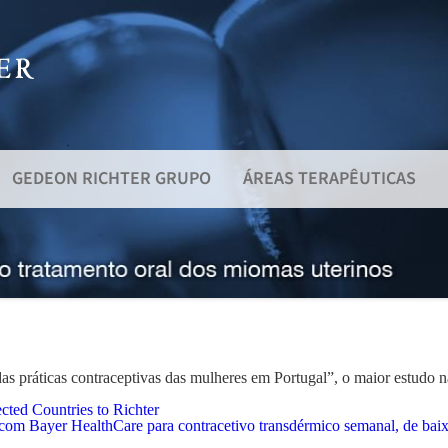
GEDEON RICHTER GRUPO
ÁREAS TERAPÊUTICAS
s práticas contraceptivas das mulheres em Portugal”, o maior estudo na
cted Countries to Richter
ão com Bayer HealthCare para contracetivo transdérmico semanal, de ba