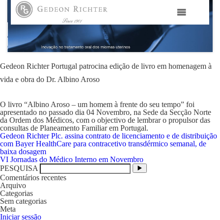
HOME
GEDEON RICHTER PORTUGAL
Gedeon Richter Portugal patrocina edição de livro em homenagem à
vida e obra do Dr. Albino Aroso
GEDEON RICHTER GRUPO
O livro “Albino Aroso – um homem à frente do seu tempo” foi
apresentado no passado dia 04 Novembro, na Sede da Secção Norte
ÁREAS TERAPÊUTICAS
da Ordem dos Médicos, com o objectivo de lembrar o propulsor das
consultas de Planeamento Familiar em Portugal.
Navegação
Gedeon Richter Plc. assina contrato de licenciamento e de distribuição
de
com Bayer HealthCare para contracetivo transdérmico semanal, de
MEDIA
artigos
baixa dosagem
VI Jornadas do Médico Interno em Novembro
PESQUISA
CONTACTOS
Comentários recentes
Arquivo
Categorias
Sem categorias
FAMA
Meta
Iniciar sessão