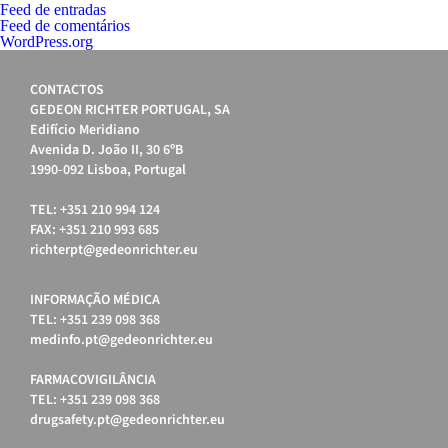
Feed de entradas
Feed de comentários
WordPress.org
CONTACTOS
GEDEON RICHTER PORTUGAL, SA
Edifício Meridiano
Avenida D. João II, 30 6ºB
1990-092 Lisboa, Portugal
TEL: +351 210 994 124
FAX: +351 210 993 685
richterpt@gedeonrichter.eu
INFORMAÇÃO MÉDICA
TEL: +351 239 098 368
medinfo.pt@gedeonrichter.eu
FARMACOVIGILÂNCIA
TEL: +351 239 098 368
drugsafety.pt@gedeonrichter.eu