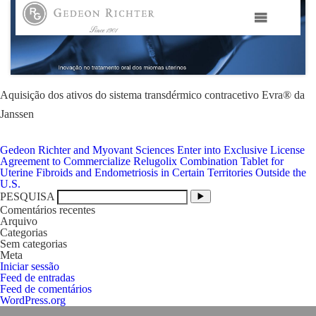
HOME
GEDEON RICHTER PORTUGAL
Aquisição dos ativos do sistema transdérmico contracetivo Evra® da
Janssen
GEDEON RICHTER GRUPO
Navegação
Gedeon Richter and Myovant Sciences Enter into Exclusive License
de
Agreement to Commercialize Relugolix Combination Tablet for
artigos
ÁREAS TERAPÊUTICAS
Uterine Fibroids and Endometriosis in Certain Territories Outside the
U.S.
PESQUISA
Comentários recentes
MEDIA
Arquivo
Categorias
Sem categorias
CONTACTOS
Meta
Iniciar sessão
Feed de entradas
Feed de comentários
FAMA
WordPress.org