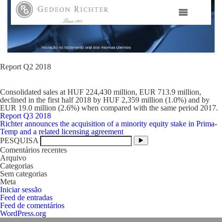
HOME
GEDEON RICHTER PORTUGAL
Report Q2 2018
Consolidated sales at HUF 224,430 million, EUR 713.9 million,
GEDEON RICHTER GRUPO
declined in the first half 2018 by HUF 2,359 million (1.0%) and by
EUR 19.0 million (2.6%) when compared with the same period 2017.
Navegação
Report Q3 2018
ÁREAS TERAPÊUTICAS
de
Richter announces the acquisition of a minority equity stake in Prima-
artigos
Temp and a related licensing agreement
PESQUISA
MEDIA
Comentários recentes
Arquivo
Categorias
Sem categorias
CONTACTOS
Meta
Iniciar sessão
Feed de entradas
FAMA
Feed de comentários
WordPress.org