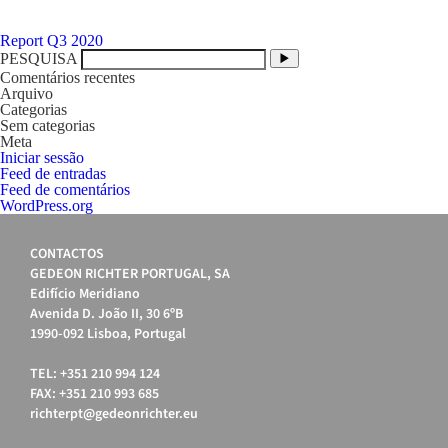
Navegação
Report Q3 2020
de
PESQUISA
artigos
Comentários recentes
Arquivo
Categorias
Sem categorias
Meta
Iniciar sessão
Feed de entradas
Feed de comentários
WordPress.org
CONTACTOS
GEDEON RICHTER PORTUGAL, SA
Edifício Meridiano
Avenida D. João II, 30 6ºB
1990-092 Lisboa, Portugal
TEL: +351 210 994 124
FAX: +351 210 993 685
richterpt@gedeonrichter.eu