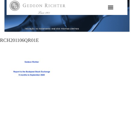
HOME
GEDEON RICHTER PORTUGAL
RCH201106QR01E
GEDEON RICHTER GRUPO
ÁREAS TERAPÊUTICAS
MEDIA
CONTACTOS
FAMA