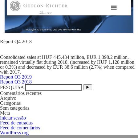
HOME
GEDEON RICHTER PORTUGAL
Report Q4 2018
Consolidated sales at HUF 445,484 million, EUR 1,398.2 million,
GEDEON RICHTER GRUPO
remained virtually flat during 2018, (increased by HUF 1,128 million
or 0.3%) and decreased by EUR 38.6 million (2.7%) when compared
with 2017.
ÁREAS TERAPÊUTICAS
Navegação
Report Q3 2019
de
Report Q3 2018
artigos
PESQUISA
MEDIA
Comentários recentes
Arquivo
Categorias
Sem categorias
CONTACTOS
Meta
Iniciar sessão
Feed de entradas
FAMA
Feed de comentários
WordPress.org