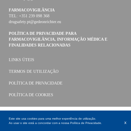
FARMACOVIGILÂNCIA
TEL: +351 239 098 368
drugsafety.pt@gedeonrichter.eu
POLÍTICA DE PRIVACIDADE PARA
FARMACOVIGILÂNCIA, INFORMAÇÃO MÉDICA E
FINALIDADES RELACIONADAS
LINKS ÚTEIS
TERMOS DE UTILIZAÇÃO
POLÍTICA DE PRIVACIDADE
POLÍTICA DE COOKIES
Este site usa cookies para uma melhor experiência de utilização.
x
Ao usar o site está a concordar com a nossa
Política de Privacidade
.