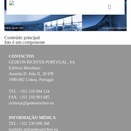
HOME
Conteúdo principal
GEDEON RICHTER PORTUGAL
Isto é um componente
GEDEON RICHTER GRUPO
CONTACTOS
GEDEON RICHTER PORTUGAL, SA
Edifício Meridiano
ÁREAS TERAPÊUTICAS
Avenida D. João II, 30 6ºB
1990-092 Lisboa, Portugal
MEDIA
TEL: +351 210 994 124
FAX: +351 210 993 685
richterpt@gedeonrichter.eu
CONTACTOS
INFORMAÇÃO MÉDICA
FAMA
TEL: +351 239 098 368
medinfo.pt@gedeonrichter.eu