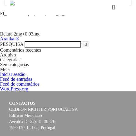
FI_Belara 2mg+0,03mg fctbl_pt_20200420
HOME
Belara 2mg+0,03mg
Navegação
Aranka ®
GEDEON RICHTER PORTUGAL
de
PESQUISA
artigos
Comentários recentes
Arquivo
GEDEON RICHTER GRUPO
Categorias
Sem categorias
Meta
Iniciar sessão
ÁREAS TERAPÊUTICAS
Feed de entradas
Feed de comentários
WordPress.org
MEDIA
CONTACTOS
CONTACTOS
GEDEON RICHTER PORTUGAL, SA
Edifício Meridiano
Avenida D. João II, 30 6ºB
FAMA
1990-092 Lisboa, Portugal