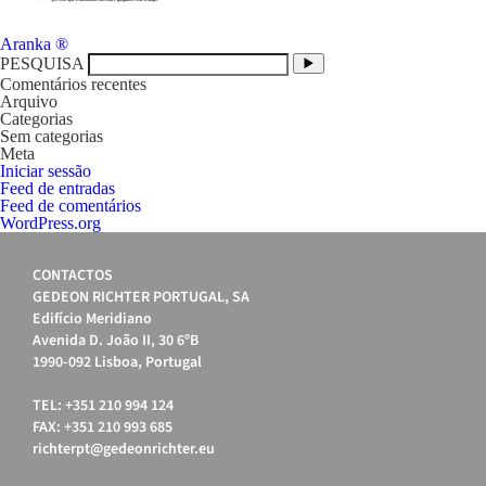
Navegação
Aranka ®
de
PESQUISA
artigos
Comentários recentes
Arquivo
Categorias
Sem categorias
Meta
Iniciar sessão
Feed de entradas
Feed de comentários
WordPress.org
CONTACTOS
GEDEON RICHTER PORTUGAL, SA
Edifício Meridiano
Avenida D. João II, 30 6ºB
1990-092 Lisboa, Portugal
TEL: +351 210 994 124
FAX: +351 210 993 685
richterpt@gedeonrichter.eu