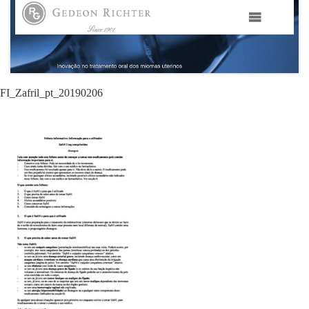
HOME
GEDEON RICHTER PORTUGAL
FI_Zafril_pt_20190206
GEDEON RICHTER GRUPO
ÁREAS TERAPÊUTICAS
MEDIA
CONTACTOS
FAMA