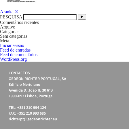
Navegação
Aranka ®
de
PESQUISA
artigos
Comentários recentes
Arquivo
Categorias
Sem categorias
Meta
Iniciar sessão
Feed de entradas
Feed de comentários
WordPress.org
CONTACTOS
GEDEON RICHTER PORTUGAL, SA
Edifício Meridiano
Avenida D. João II, 30 6ºB
1990-092 Lisboa, Portugal
TEL: +351 210 994 124
FAX: +351 210 993 685
richterpt@gedeonrichter.eu