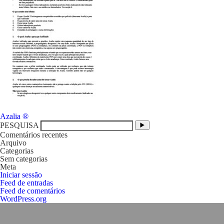
Navegação
Azalia ®
de
PESQUISA
artigos
Comentários recentes
Arquivo
Categorias
Sem categorias
Meta
Iniciar sessão
Feed de entradas
Feed de comentários
WordPress.org