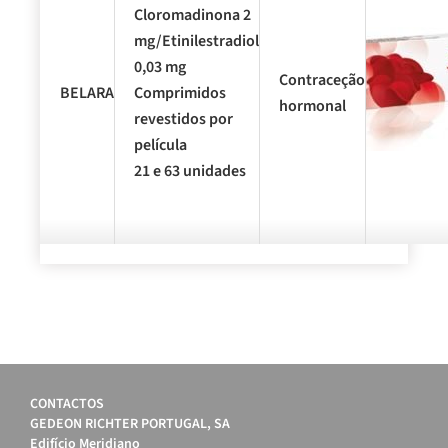
APRESENTAÇÃO
Cloromadinona 2
mg/Etinilestradiol
0,03 mg
Contraceção
®
BELARA
Comprimidos
hormonal
revestidos por
película
21 e 63 unidades
CONTACTOS
GEDEON RICHTER PORTUGAL, SA
Edifício Meridiano