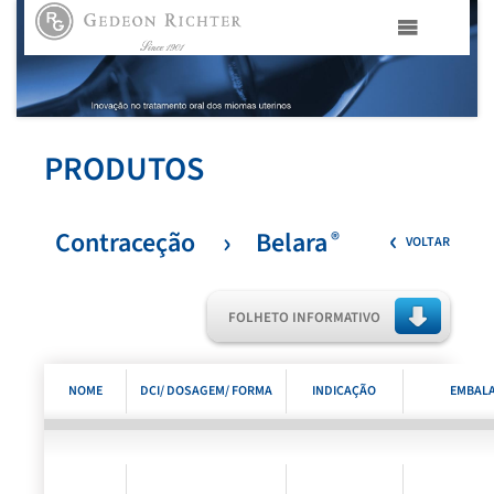
HOME
GEDEON RICHTER PORTUGAL
PRODUTOS
GEDEON RICHTER GRUPO
Contraceção
Belara
®
VOLTAR
ÁREAS TERAPÊUTICAS
FOLHETO INFORMATIVO
MEDIA
NOME
DCI/ DOSAGEM/ FORMA
INDICAÇÃO
EMBAL
CONTACTOS
COMERCIAL
FARMACÊUTICA E
TERAPÊUTICA
FAMA