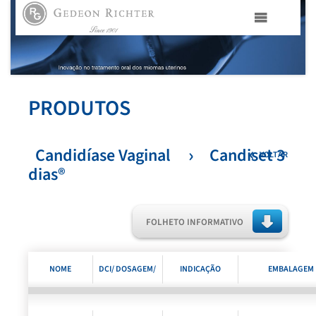
HOME
GEDEON RICHTER PORTUGAL
PRODUTOS
GEDEON RICHTER GRUPO
Candidíase Vaginal
Candiset 3
VOLTAR
dias®
ÁREAS TERAPÊUTICAS
MEDIA
FOLHETO INFORMATIVO
CONTACTOS
NOME
DCI/ DOSAGEM/
INDICAÇÃO
EMBALAGEM
FAMA
COMERCIAL
FORMA
TERAPÊUTICA