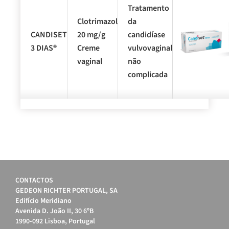
Tratamento
FARMACÊUTICA E
Clotrimazol
da
CANDISET
20 mg/g
candidíase
APRESENTAÇÃO
3 DIAS®
Creme
vulvovaginal
vaginal
não
complicada
CONTACTOS
GEDEON RICHTER PORTUGAL, SA
Edifício Meridiano
Avenida D. João II, 30 6ºB
1990-092 Lisboa, Portugal