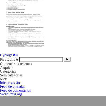
Navegação
Cyclogest®
de
PESQUISA
artigos
Comentários recentes
Arquivo
Categorias
Sem categorias
Meta
Iniciar sessão
Feed de entradas
Feed de comentários
WordPress.org