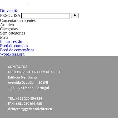
Navegação
Drovelis®
de
PESQUISA
artigos
Comentários recentes
Arquivo
Categorias
Sem categorias
Meta
Iniciar sessão
Feed de entradas
Feed de comentários
WordPress.org
CONTACTOS
GEDEON RICHTER PORTUGAL, SA
Edifício Meridiano
Avenida D. João II, 30 6ºB
1990-092 Lisboa, Portugal
TEL: +351 210 994 124
FAX: +351 210 993 685
richterpt@gedeonrichter.eu