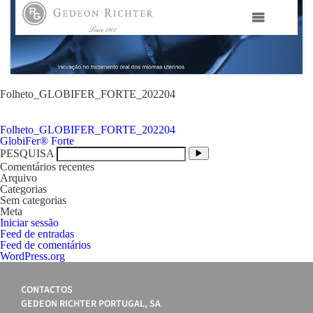
HOME
GEDEON RICHTER PORTUGAL
Folheto_GLOBIFER_FORTE_202204
Folheto_GLOBIFER_FORTE_202204
GEDEON RICHTER GRUPO
Navegação
GlobiFer® Forte
de
PESQUISA
artigos
Comentários recentes
ÁREAS TERAPÊUTICAS
Arquivo
Categorias
Sem categorias
MEDIA
Meta
Iniciar sessão
Feed de entradas
Feed de comentários
CONTACTOS
WordPress.org
FAMA
CONTACTOS
GEDEON RICHTER PORTUGAL, SA