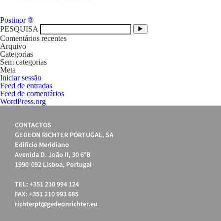
Navegação
Postinor ®
de
PESQUISA
artigos
Comentários recentes
Arquivo
Categorias
Sem categorias
Meta
Iniciar sessão
Feed de entradas
Feed de comentários
WordPress.org
CONTACTOS
GEDEON RICHTER PORTUGAL, SA
Edifício Meridiano
Avenida D. João II, 30 6ºB
1990-092 Lisboa, Portugal
TEL: +351 210 994 124
FAX: +351 210 993 685
richterpt@gedeonrichter.eu