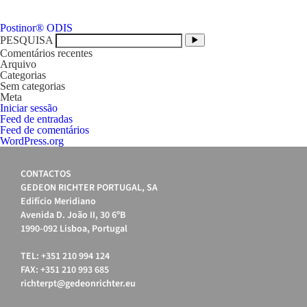
Navegação
Postinor® ODIS
de
PESQUISA
artigos
Comentários recentes
Arquivo
Categorias
Sem categorias
Meta
Iniciar sessão
Feed de entradas
Feed de comentários
WordPress.org
CONTACTOS
GEDEON RICHTER PORTUGAL, SA
Edifício Meridiano
Avenida D. João II, 30 6ºB
1990-092 Lisboa, Portugal
TEL: +351 210 994 124
FAX: +351 210 993 685
richterpt@gedeonrichter.eu