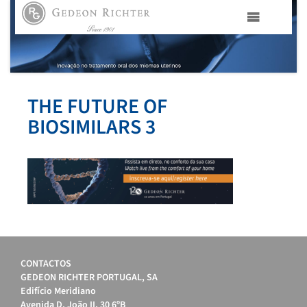
HOME
GEDEON RICHTER PORTUGAL
THE FUTURE OF
BIOSIMILARS 3
GEDEON RICHTER GRUPO
ÁREAS TERAPÊUTICAS
MEDIA
CONTACTOS
CONTACTOS
GEDEON RICHTER PORTUGAL, SA
FAMA
Edifício Meridiano
Avenida D. João II, 30 6ºB