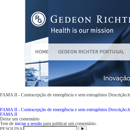
HOME
GEDEON RICHTER PORTUGAL
FAMA II - Contracepção de emergência e sem estrogénios Descrição.
FAMA II - Contracepção de emergência e sem estrogénios Descrição.
Navegação
FAMA II
de
Deixe um comentário
artigos
Tem de
iniciar a sessão
para publicar um comentário.
PESQUISA