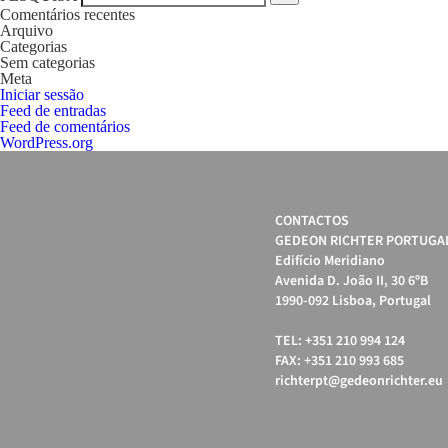
Comentários recentes
Arquivo
Categorias
Sem categorias
Meta
Iniciar sessão
Feed de entradas
Feed de comentários
WordPress.org
CONTACTOS
GEDEON RICHTER PORTUGAL
Edifício Meridiano
Avenida D. João II, 30 6ºB
1990-092 Lisboa, Portugal
TEL: +351 210 994 124
FAX: +351 210 993 685
richterpt@gedeonrichter.eu