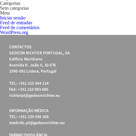
Categorias
Sem categorias
Meta
Iniciar sessão
Feed de entradas
Feed de comentários
WordPress.org
CONTACTOS
GEDEON RICHTER PORTUGAL, SA
Edifício Meridiano
Avenida D. João II, 30 6ºB
1990-092 Lisboa, Portugal
TEL: +351 210 994 124
FAX: +351 210 993 685
richterpt@gedeonrichter.eu
INFORMAÇÃO MÉDICA
TEL: +351 239 098 368
medinfo.pt@gedeonrichter.eu
FARMACOVIGILÂNCIA