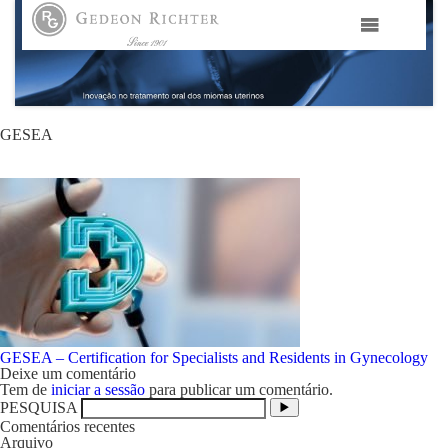
HOME
GEDEON RICHTER PORTUGAL
GESEA
GEDEON RICHTER GRUPO
ÁREAS TERAPÊUTICAS
MEDIA
CONTACTOS
Navegação
GESEA – Certification for Specialists and Residents in Gynecology
de
Deixe um comentário
artigos
Tem de
iniciar a sessão
para publicar um comentário.
PESQUISA
FAMA
Comentários recentes
Arquivo