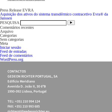
Press Release EVRA
Navegação
Aquisição dos ativos do sistema transdérmico contracetivo Evra® da
de
Janssen
artigos
PESQUISA
Comentários recentes
Arquivo
Categorias
Sem categorias
Meta
Iniciar sessão
Feed de entradas
Feed de comentários
WordPress.org
CONTACTOS
GEDEON RICHTER PORTUGAL, SA
Edifício Meridiano
Avenida D. João II, 30 6ºB
1990-092 Lisboa, Portugal
TEL: +351 210 994 124
FAX: +351 210 993 685
richterpt@gedeonrichter.eu