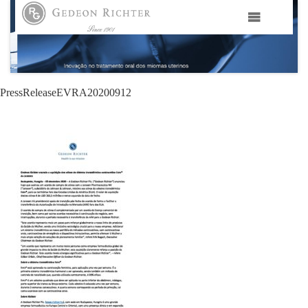
HOME
GEDEON RICHTER PORTUGAL
PressReleaseEVRA20200912
GEDEON RICHTER GRUPO
ÁREAS TERAPÊUTICAS
MEDIA
CONTACTOS
FAMA