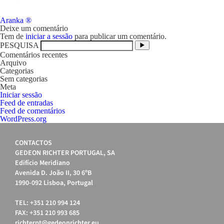
Navegação
Aranka ®
de
Deixe um comentário
artigos
Tem de
iniciar a sessão
para publicar um comentário.
PESQUISA
Comentários recentes
Arquivo
Categorias
Sem categorias
Meta
Iniciar sessão
Feed de entradas
Feed de comentários
WordPress.org
CONTACTOS
GEDEON RICHTER PORTUGAL, SA
Edifício Meridiano
Avenida D. João II, 30 6ºB
1990-092 Lisboa, Portugal
TEL: +351 210 994 124
FAX: +351 210 993 685
richterpt@gedeonrichter.eu