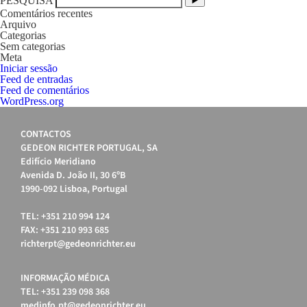
PESQUISA
Comentários recentes
Arquivo
Categorias
Sem categorias
Meta
Iniciar sessão
Feed de entradas
Feed de comentários
WordPress.org
CONTACTOS
GEDEON RICHTER PORTUGAL, SA
Edifício Meridiano
Avenida D. João II, 30 6ºB
1990-092 Lisboa, Portugal
TEL: +351 210 994 124
FAX: +351 210 993 685
richterpt@gedeonrichter.eu
INFORMAÇÃO MÉDICA
TEL: +351 239 098 368
medinfo.pt@gedeonrichter.eu