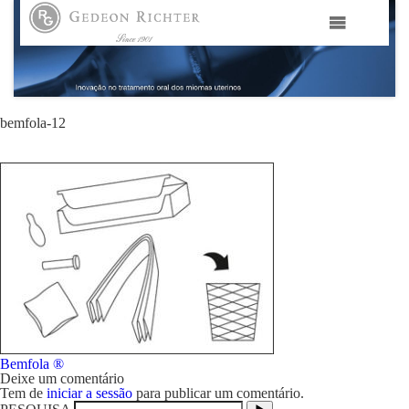
HOME
GEDEON RICHTER PORTUGAL
bemfola-12
GEDEON RICHTER GRUPO
ÁREAS TERAPÊUTICAS
MEDIA
CONTACTOS
Navegação
Bemfola ®
FAMA
de
Deixe um comentário
artigos
Tem de
iniciar a sessão
para publicar um comentário.