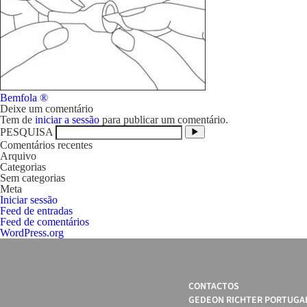
Navegação
Bemfola ®
de
Deixe um comentário
artigos
Tem de
iniciar a sessão
para publicar um comentário.
PESQUISA
Comentários recentes
Arquivo
Categorias
Sem categorias
Meta
Iniciar sessão
Feed de entradas
Feed de comentários
WordPress.org
CONTACTOS
GEDEON RICHTER PORTUGAL