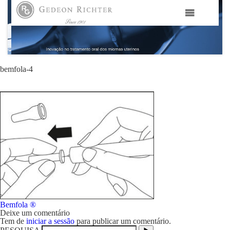
HOME
GEDEON RICHTER PORTUGAL
bemfola-4
GEDEON RICHTER GRUPO
ÁREAS TERAPÊUTICAS
MEDIA
CONTACTOS
Navegação
Bemfola ®
FAMA
de
Deixe um comentário
artigos
Tem de
iniciar a sessão
para publicar um comentário.