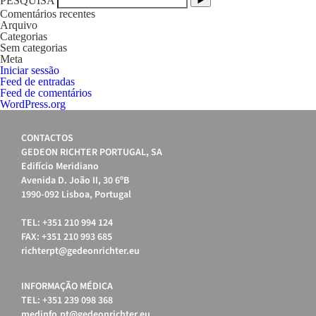
PESQUISA
Comentários recentes
Arquivo
Categorias
Sem categorias
Meta
Iniciar sessão
Feed de entradas
Feed de comentários
WordPress.org
CONTACTOS
GEDEON RICHTER PORTUGAL, SA
Edifício Meridiano
Avenida D. João II, 30 6ºB
1990-092 Lisboa, Portugal
TEL: +351 210 994 124
FAX: +351 210 993 685
richterpt@gedeonrichter.eu
INFORMAÇÃO MÉDICA
TEL: +351 239 098 368
medinfo.pt@gedeonrichter.eu