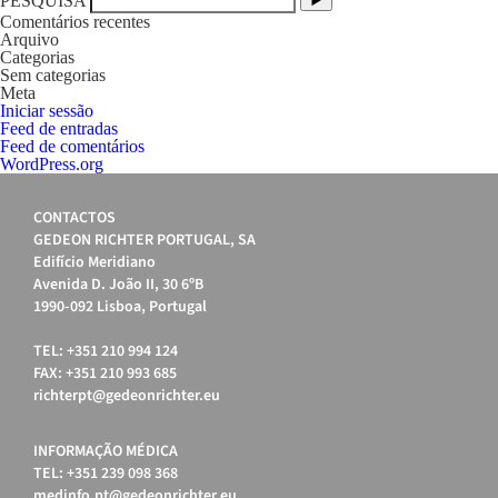
PESQUISA
Comentários recentes
Arquivo
Categorias
Sem categorias
Meta
Iniciar sessão
Feed de entradas
Feed de comentários
WordPress.org
CONTACTOS
GEDEON RICHTER PORTUGAL, SA
Edifício Meridiano
Avenida D. João II, 30 6ºB
1990-092 Lisboa, Portugal
TEL: +351 210 994 124
FAX: +351 210 993 685
richterpt@gedeonrichter.eu
INFORMAÇÃO MÉDICA
TEL: +351 239 098 368
medinfo.pt@gedeonrichter.eu