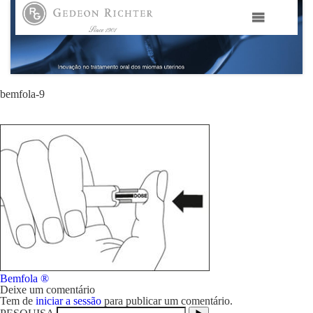
HOME
GEDEON RICHTER PORTUGAL
bemfola-9
GEDEON RICHTER GRUPO
ÁREAS TERAPÊUTICAS
MEDIA
CONTACTOS
Navegação
Bemfola ®
FAMA
de
Deixe um comentário
artigos
Tem de
iniciar a sessão
para publicar um comentário.