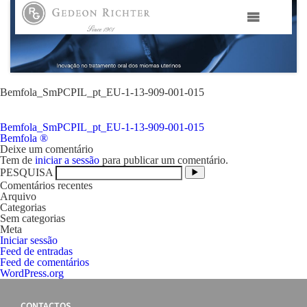
HOME
GEDEON RICHTER PORTUGAL
Bemfola_SmPCPIL_pt_EU-1-13-909-001-015
Bemfola_SmPCPIL_pt_EU-1-13-909-001-015
GEDEON RICHTER GRUPO
Navegação
Bemfola ®
de
Deixe um comentário
artigos
Tem de
iniciar a sessão
para publicar um comentário.
ÁREAS TERAPÊUTICAS
PESQUISA
Comentários recentes
Arquivo
MEDIA
Categorias
Sem categorias
Meta
Iniciar sessão
CONTACTOS
Feed de entradas
Feed de comentários
WordPress.org
FAMA
CONTACTOS