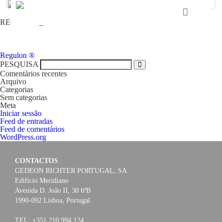
REGULON_3x21
HOME
Navegação
Regulon ®
de
PESQUISA
GEDEON RICHTER PORTUGAL
artigos
Comentários recentes
Arquivo
Categorias
GEDEON RICHTER GRUPO
Sem categorias
Meta
Iniciar sessão
Feed de entradas
ÁREAS TERAPÊUTICAS
Feed de comentários
WordPress.org
MEDIA
CONTACTOS
GEDEON RICHTER PORTUGAL, SA
CONTACTOS
Edifício Meridiano
Avenida D. João II, 30 6ºB
1990-092 Lisboa, Portugal
FAMA
TEL: +351 210 994 124