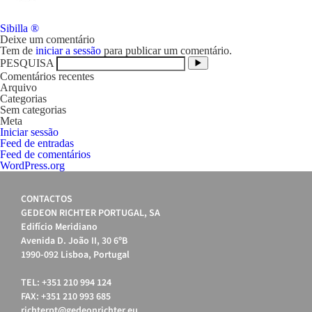
Navegação
Sibilla ®
de
Deixe um comentário
artigos
Tem de
iniciar a sessão
para publicar um comentário.
PESQUISA
Comentários recentes
Arquivo
Categorias
Sem categorias
Meta
Iniciar sessão
Feed de entradas
Feed de comentários
WordPress.org
CONTACTOS
GEDEON RICHTER PORTUGAL, SA
Edifício Meridiano
Avenida D. João II, 30 6ºB
1990-092 Lisboa, Portugal
TEL: +351 210 994 124
FAX: +351 210 993 685
richterpt@gedeonrichter.eu