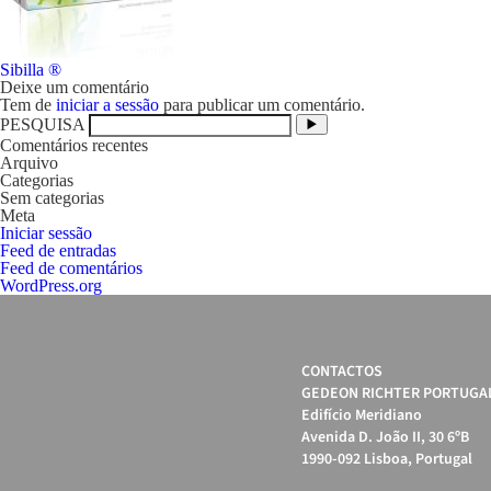
Navegação
Sibilla ®
de
Deixe um comentário
artigos
Tem de
iniciar a sessão
para publicar um comentário.
PESQUISA
Comentários recentes
Arquivo
Categorias
Sem categorias
Meta
Iniciar sessão
Feed de entradas
Feed de comentários
WordPress.org
CONTACTOS
GEDEON RICHTER PORTUGAL
Edifício Meridiano
Avenida D. João II, 30 6ºB
1990-092 Lisboa, Portugal