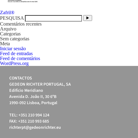
Navegação
Zafril®
de
PESQUISA
artigos
Comentários recentes
Arquivo
Categorias
Sem categorias
Meta
Iniciar sessão
Feed de entradas
Feed de comentários
WordPress.org
CONTACTOS
GEDEON RICHTER PORTUGAL, SA
Edifício Meridiano
Avenida D. João II, 30 6ºB
1990-092 Lisboa, Portugal
TEL: +351 210 994 124
FAX: +351 210 993 685
richterpt@gedeonrichter.eu