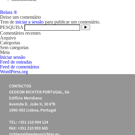
Navegação
Belara ®
de
Deixe um comentário
artigos
Tem de
iniciar a sessão
para publicar um comentário.
PESQUISA
Comentários recentes
Arquivo
Categorias
Sem categorias
Meta
Iniciar sessão
Feed de entradas
Feed de comentários
WordPress.org
CONTACTOS
GEDEON RICHTER PORTUGAL, SA
Edifício Meridiano
Avenida D. João II, 30 6ºB
1990-092 Lisboa, Portugal
TEL: +351 210 994 124
FAX: +351 210 993 685
richterpt@gedeonrichter.eu